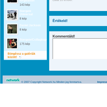
Látta 10 ember.
forgatáson
143 kép
Stargate
Universal
8 kép
Értékeld!
Daniel Jackson
8 kép
Kommentáld!
Stargate/Csillagkapu
175 kép
Böngéssz a galériák
között!
© 2007 Copyright Network.hu Minden jog fenntartva.
Impres