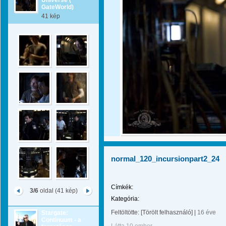
Universe (
GateWorld)
41 kép
normal_120_incursionpart2_24
Címkék:
3/6
oldal (41 kép)
Kategória:
Feltöltötte:
[Törölt felhasználó]
|
16 éve
Stargate:
Continuum - a