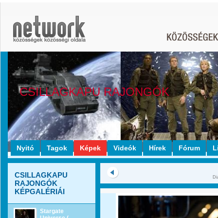
CSILLAGKAPU RAJONGÓK
Nyitó
Tagok
Képek
Videók
Hírek
Fórum
L
CSILLAGKAPU
Di
RAJONGÓK
KÉPGALÉRIÁI
Stargate