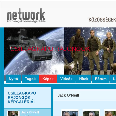
CSILLAGKAPU RAJONGÓK
Nyitó
Tagok
Képek
Videók
Hírek
Fórum
L
CSILLAGKAPU
Jack O'Neill
RAJONGÓK
KÉPGALÉRIÁI
Jack O'Neill