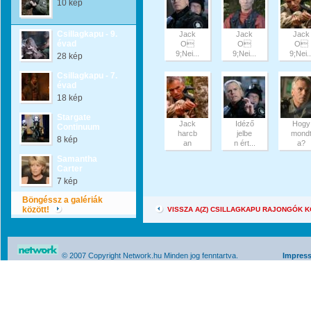
10 kép
Csillagkapu - 9.
Jack
Jack
Jack
évad
O
O
O
9;Nei...
9;Nei...
9;Nei..
28 kép
Csillagkapu - 7.
évad
18 kép
Stargate
Jack
Idéző
Hogy
Continuum
harcb
jelbe
mond
8 kép
an
n ért...
a?
Samantha
Carter
7 kép
Böngéssz a galériák
között!
VISSZA A(Z) CSILLAGKAPU RAJONGÓK 
© 2007 Copyright Network.hu Minden jog fenntartva.
Impres