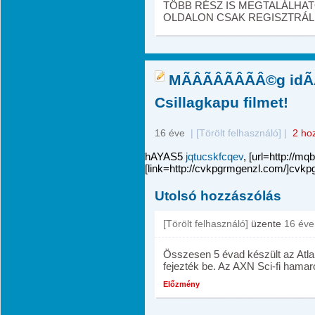
TÖBB RÉSZ IS MEGTALÁLHATÓ
OLDALON CSAK REGISZTRÁLN
MÃÂÃÂÃÂÃÂ©g idÃ
Csillagkapu filmet!
16 éve
|
[Törölt felhasználó]
|
2 ho
hAYAS5
jqtucskfcqev
, [url=http://mq
[link=http://cvkpgrmgenzl.com/]cvkpgr
Utolsó hozzászólás
[Törölt felhasználó]
üzente
16 éve
Összesen 5 évad készült az Atlan
fejezték be. Az AXN Sci-fi hamaro
Előzmény