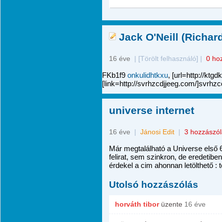
Jack O'Neill (Richa
16 éve
|
[Törölt felhasználó]
|
0 ho
FKb1f9
onkulidhtkxu
, [url=http://ktg
[link=http://svrhzcdjjeeg.com/]svrhzc
universe internet
16 éve
|
Jánosi Edit
|
3 hozzászó
Már megtalálható a Universe első 
felirat, sem szinkron, de eredetiben
érdekel a cim ahonnan letölthető : 
Utolsó hozzászólás
horváth tibor
üzente
16 éve