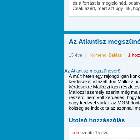
és a forrást is megjelölnéd, odaír
Csak azért, mert azt úgy illik, 
Az Atlantisz megszűné
15 éve
|
Körmendi Balázs
|
1 hoz
Az Atlantisz megszűnéséről
A múlt héten egy rajongó igen kon
kérdéseket intézett Joe Mallozzihoz
kérdésekre Mallozzi igen részletes
Mallozzi személy szerint még ma s
részéről nem volt kérdéses, hogy le
nagy kedvvel várták az MGM döntés
költség se indokolta az azonnali m
Utolsó hozzászólás
a b
üzente
15 éve