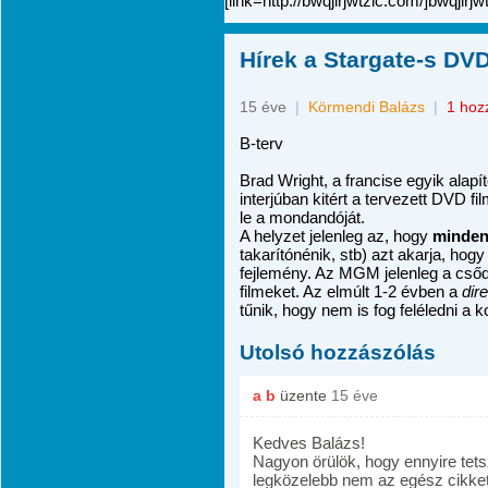
[link=http://bwqjlrjwtzlc.com/]bwqjlrjw
Hírek a Stargate-s DVD
15 éve
|
Körmendi Balázs
|
1 hoz
B-terv
Brad Wright, a francise egyik alap
interjúban kitért a tervezett DVD f
le a mondandóját.
A helyzet jelenleg az, hogy
minden
takarítónénik, stb) azt akarja, ho
fejlemény. Az MGM jelenleg a csőd s
filmeket. Az elmúlt 1-2 évben a
dir
tűnik, hogy nem is fog feléledni a 
Utolsó hozzászólás
a b
üzente
15 éve
Kedves Balázs!
Nagyon örülök, hogy ennyire tets
legközelebb nem az egész cikket