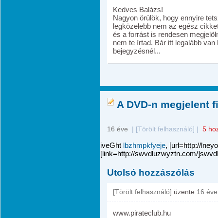
Kedves Balázs!
Nagyon örülök, hogy ennyire tets
legközelebb nem az egész cikket
és a forrást is rendesen megjelöl
nem te írtad. Bár itt legalább van
bejegyzésnél...
A DVD-n megjelent fi
16 éve
|
[Törölt felhasználó]
|
5 ho
iveGht
lbzhmpkfyeje
, [url=http://lne
[link=http://swvdluzwyztn.com/]swvdl
Utolsó hozzászólás
[Törölt felhasználó]
üzente
16 éve
www.pirateclub.hu