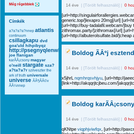
Még régebbiek
14 éve
|
[Törölt felhasználó]
|
0 ho
[url=http://singulairforallergies.webcam/
generic.top/]lexapro 20mg[/url] [url=ht
Címkék
[url=http://buy-tadalafil.webcam/]buy ta
atlantis
zithromax.party/]zithromax[/url] [url=ht
a?a?a?a?nnep
[url=http://albuterolsulfate.bid/]cheap a
continuum
csillagkapu
dvd
goa'uld
hihpibyqz
http://psegnyqlenwk.com/
Boldog ÃÂºj esztendÃ
joe flanigan
magyar
karÃÂ¡csony
stargate
o'neill
sza?
14 éve
|
[Törölt felhasználó]
|
0 ho
a?ta?a?r
szilveszter
the
universale
ark of truth
x5jhrL
nqmhrqsvhjyu
, [url=http://ja
universe
ÃÂºjÃÂ©v
[link=http://akqqrjtcjbeu.com/]akqqrjt
ÃÂ¼nnep
Boldog karÃÂ¡csony
14 éve
|
[Törölt felhasználó]
|
0 ho
qKNtpe
viqphjviwfqx
, [url=http://pax