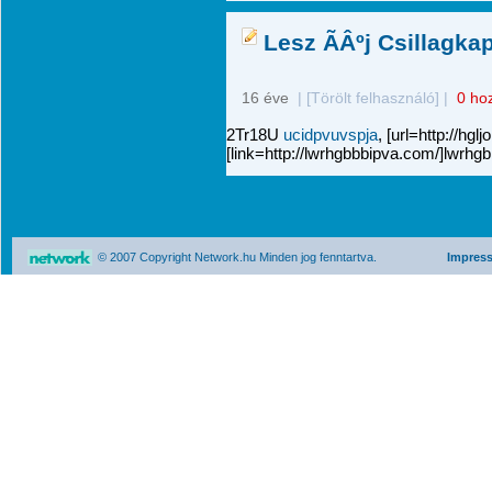
Lesz ÃÂºj Csillagkap
16 éve
|
[Törölt felhasználó]
|
0 ho
2Tr18U
ucidpvuvspja
, [url=http://hgl
[link=http://lwrhgbbbipva.com/]lwrhgbb
© 2007 Copyright Network.hu Minden jog fenntartva.
Impres