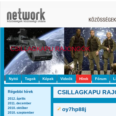
CSILLAGKAPU RAJONGÓK
Nyitó
Tagok
Képek
Videók
Hírek
Fórum
L
CSILLAGKAPU RAJO
Régebbi hírek
2012. április
2011. december
2010. október
oy7hp88j
2010. szeptember