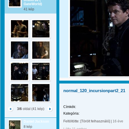
Universe (
GateWorld)
41 kép
normal_120_incursionpart2_21
Címkék:
3/6
oldal (41 kép)
Kategória:
Feltöltötte:
[Törölt felhasználó]
|
16 éve
Daniel Jackson
8 kép