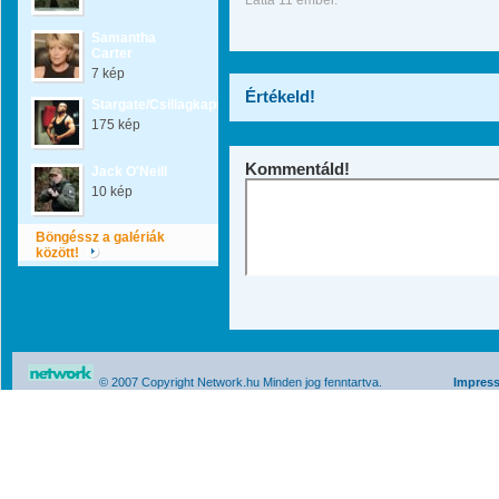
Látta 11 ember.
Samantha
Carter
7 kép
Értékeld!
Stargate/Csillagkapu
175 kép
Kommentáld!
Jack O'Neill
10 kép
Böngéssz a galériák
között!
© 2007 Copyright Network.hu Minden jog fenntartva.
Impres