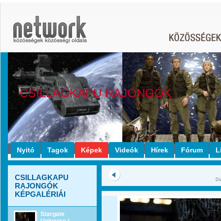
CSILLAGKAPU RAJONGÓK
Nyitó
Tagok
Képek
Videók
Hírek
Fórum
L
CSILLAGKAPU
Di
RAJONGÓK
KÉPGALÉRIÁI
Stargate