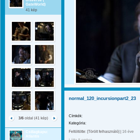
Universe (
GateWorld)
41 kép
normal_120_incursionpart2_23
Címkék:
3/6
oldal (41 kép)
Kategória:
Feltöltötte:
[Törölt felhasználó]
|
16 éve
Csillagkapu:
Atlantis