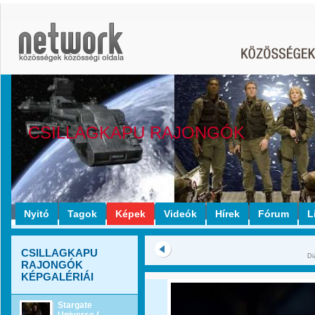
CSILLAGKAPU RAJONGÓK
Nyitó
Tagok
Képek
Videók
Hírek
Fórum
L
CSILLAGKAPU
Di
RAJONGÓK
KÉPGALÉRIÁI
Stargate