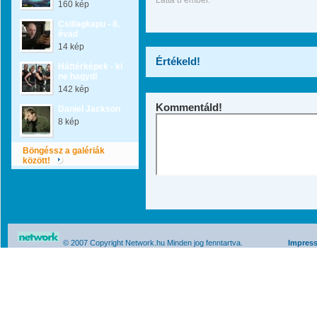
Látta 8 ember.
160 kép
Csillagkapu - 8.
évad
14 kép
Értékeld!
Háttérképek - ki
ne hagyd!
142 kép
Kommentáld!
Daniel Jackson
8 kép
Böngéssz a galériák
között!
© 2007 Copyright Network.hu Minden jog fenntartva.
Impres