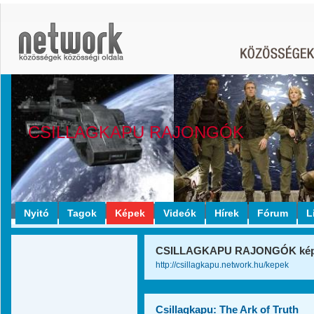
CSILLAGKAPU RAJONGÓK
Nyitó
Tagok
Képek
Videók
Hírek
Fórum
L
CSILLAGKAPU RAJONGÓK képg
http://csillagkapu.network.hu/kepek
Csillagkapu: The Ark of Truth