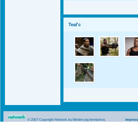
Teal'c
© 2007 Copyright Network.hu Minden jog fenntartva.
Impres