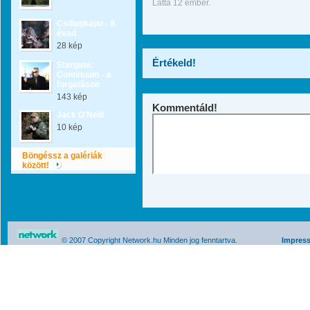
Látta 12 ember.
Csillagkapu - 9.
évad
28 kép
Értékeld!
Stargate:
Continuum - a
forgatáson
143 kép
Kommentáld!
Jack O'Neill
10 kép
Böngéssz a galériák
között!
© 2007 Copyright Network.hu Minden jog fenntartva.
Impres