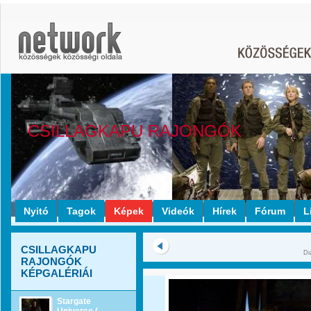
CSILLAGKAPU RAJONGÓK
Nyitó
Tagok
Képek
Videók
Hírek
Fórum
L
CSILLAGKAPU
Di
RAJONGÓK
KÉPGALÉRIÁI
Stargate