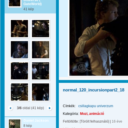
Universe (
GateWorld)
41 kép
normal_120_incursionpart2_18
Címkék:
csillagkapu univerzum
3/6
oldal (41 kép)
Kategória:
Mozi, animáció
Daniel Jackson
Feltöltötte:
[Törölt felhasználó]
|
16 éve
8 kép