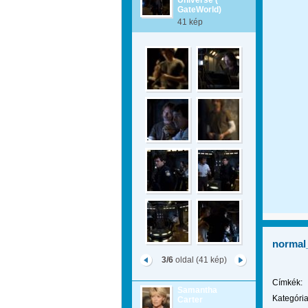
Universe (
GateWorld)
41 kép
normal
3/6
oldal (41 kép)
Címkék:
Samantha
Kategória
Carter