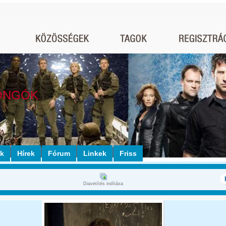
ONGÓK
ók
Hírek
Fórum
Linkek
Friss
Diavetítés indítása