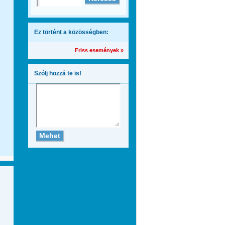
Ez történt a közösségben:
Friss események »
Szólj hozzá te is!