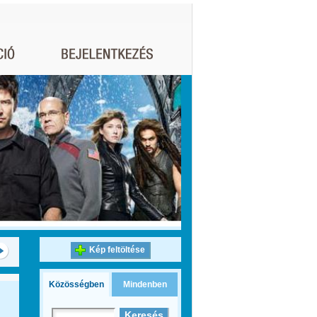
Kép feltöltése
Közösségben
Mindenben