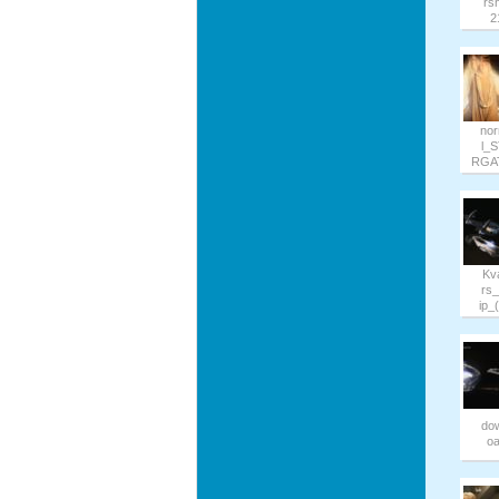
rs
2
no
l_
RGAT
Kv
rs
ip_(
do
o