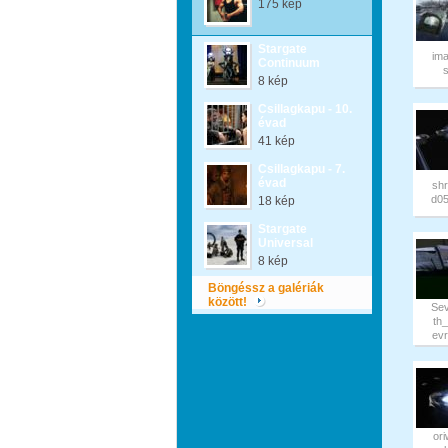
175 kép
Stargate
im
Continuum
8 kép
Csillagkapu - 10.
évad
41 kép
Csillagkapu - 7.
évad
sh
d0
18 kép
Stargate
Universal
8 kép
Böngéssz a galériák
között!
Se
th
ev
or