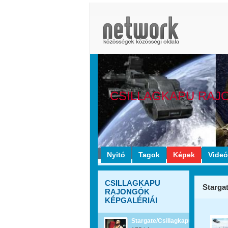
CSILLAGKAPU RAJ
Nyitó
Tagok
Képek
Vide
CSILLAGKAPU
Starga
RAJONGÓK
KÉPGALÉRIÁI
Stargate/Csillagkapu