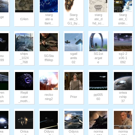
starg
Starg
starg
Starg
age
t14en
ate-a
ate_S
ate_d
ate_C
s
tlant...
G1_by...
hd_sc...
ontin...
ships
sgatl
SG1st
sg1-2
rou
SGSta
_1024
antis
argat
x06-1
599
ffWep
_768
02
e
092
ven
Repli
oriwa
recko
pp005
_ch
cator
Prior
rship
ning2
60
ron
_moth...
37
iwa
Orisa
Odyss
Odyss
norma
norma