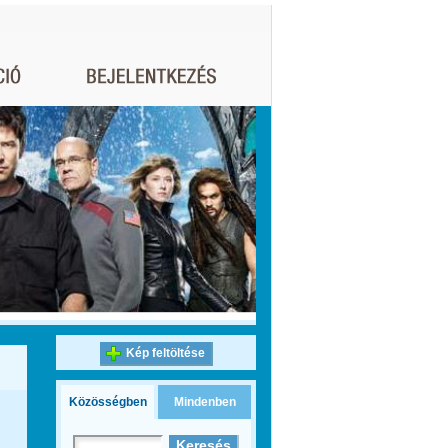
Kép feltöltése
Közösségben
Mindenben