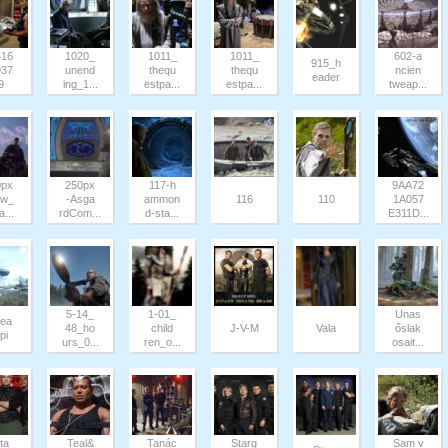
416
1020_
1011_
1011_
602-a
915_h
937
unend
thequ
thequ
ncien
eader
9
ing_1...
estpa...
estpa...
tweap...
0px
250px
117-h
9AA72
ew_
-Asga
ammon
116
110
1A057
a...
rdCom...
d-sta...
E311D...
5-14_
1-01_
Unas
rea
48_ho
child
J-V-M
Vala
őslak
pi
urs_0...
ren_o...
osait...
 ta
Teal&
Tanác
Starg
Sam v