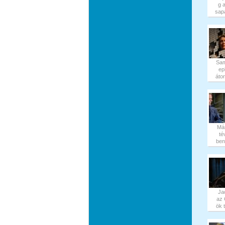
g 
sapa
Sa
ep
átor
Má
té
ben 
Ja
az
ök t