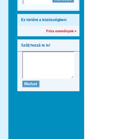
Ez történt a közösségben:
Friss események »
Szólj hozzá te is!