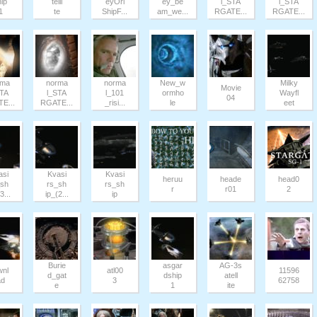
hip
telli
eyOri
ey_be
l_STA
l_STA
1
te
ShipF...
am_we...
RGATE...
RGATE...
rma
norma
norma
New_w
Milky
Movie
STA
l_STA
l_101
ormho
Wayfl
04
E...
RGATE...
_risi...
le
eet
asi
Kvasi
Kvasi
heruu
heade
head0
_sh
rs_sh
rs_sh
r
r01
2
3...
ip_(2...
ip
Burie
asgar
AG-3s
wnl
atl00
11596
d_gat
dship
atell
ad
3
62758
e
1
ite