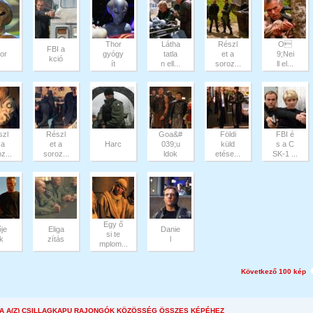
Thor
Látha
Részl
O
FBI a
or
gyógy
tatla
et a
9;Nei
kció
ít
n ell...
soroz...
ll el...
szl
Részl
Goa&#
Földi
FBI é
 a
et a
Harc
039;u
küld
s a C
z...
soroz...
ldok
etése...
SK-1 ...
Egy ő
ője
Eliga
Danie
si te
ek
zítás
l
mplom...
Következő 100 kép
A A(Z) CSILLAGKAPU RAJONGÓK KÖZÖSSÉG ÖSSZES KÉPÉHEZ