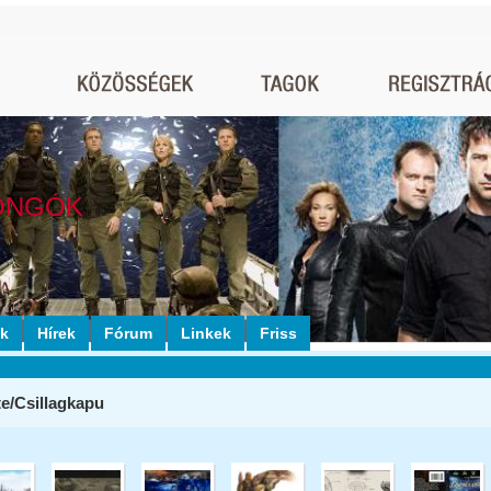
ONGÓK
ók
Hírek
Fórum
Linkek
Friss
te/Csillagkapu