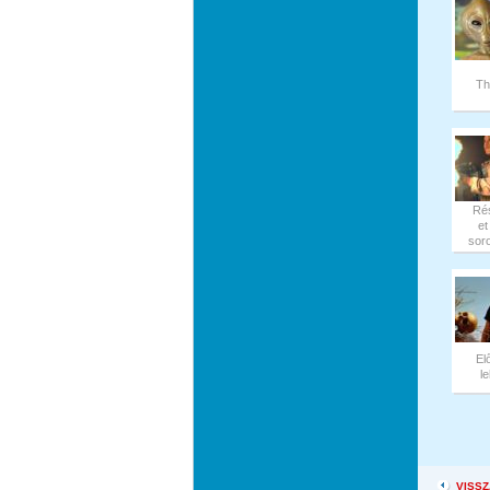
Th
Ré
et
soro
El
l
VISSZ