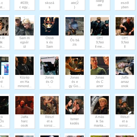
Starg
a c
#039;
skozá
ate(2
eszél
ate
t...
c egy...
s
)
yben
m R
Sam m
Ötödi
O
O
Ős bá
lik
egsér
k és
9;Nei
9;Nei
zis
o...
ül
Sam
ll me...
ll
r a
Közép
Jonas
Jonas
Jonas
Jaffa
vé
en Ha
és O
és e
és C
amaz
i...
mmond...
'...
gy Go...
arter
onok
ck
Jaffa
Részl
A más
Részl
Ismer
 Ős
harc
et a
ik Sa
et a
kedés
u...
osok
soroz...
manta...
soroz...