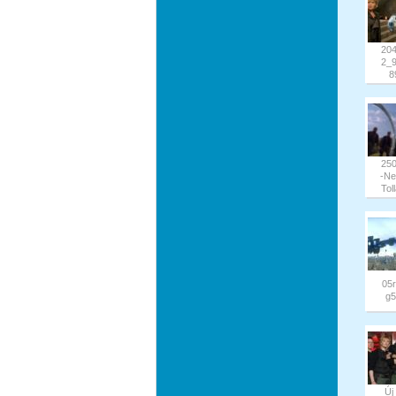
20
2_
8
25
-N
Toll
05
g5
Új