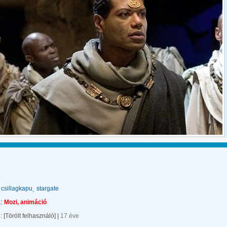
csillagkapu
stargate
:
Mozi, animáció
e:
[Törölt felhasználó]
|
17 éve