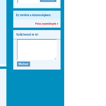
Ez történt a közösségben:
Friss események »
Szólj hozzá te is!