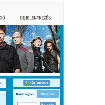
Kép feltöltése
Közösségben
Mindenben