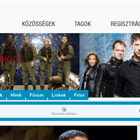
ONGÓK
ók
Hírek
Fórum
Linkek
Friss
Diavetítés indítása