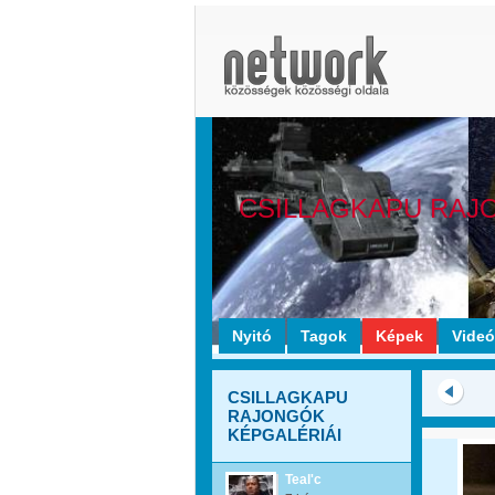
CSILLAGKAPU RAJ
Nyitó
Tagok
Képek
Vide
CSILLAGKAPU
RAJONGÓK
KÉPGALÉRIÁI
Teal'c