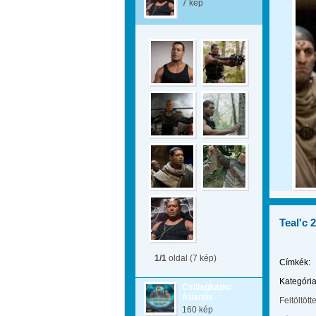
7 kép
Teal'c 2
1/1
oldal (7 kép)
Címkék:
Kategória
Csillagkapu:
Atlantis
Feltöltött
160 kép