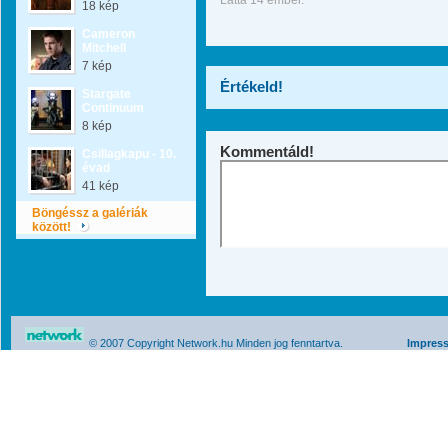
Látta 14 ember.
18 kép
Cameron
Mitchell
7 kép
Értékeld!
Stargate
Continuum
8 kép
Kommentáld!
Csillagkapu - 10.
évad
41 kép
Böngéssz a galériák
között!
© 2007 Copyright Network.hu Minden jog fenntartva.
Impres