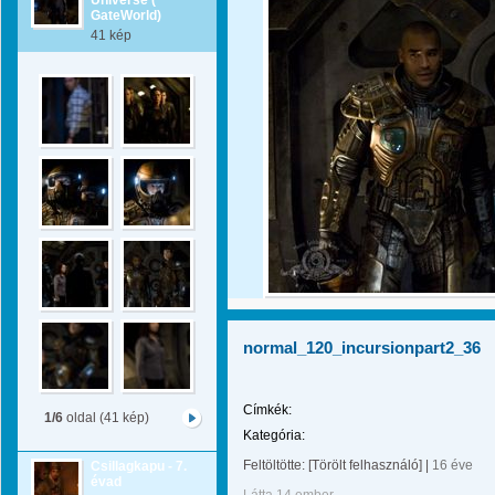
Universe (
GateWorld)
41 kép
normal_120_incursionpart2_36
Címkék:
1/6
oldal (41 kép)
Kategória:
Feltöltötte:
[Törölt felhasználó]
|
16 éve
Csillagkapu - 7.
évad