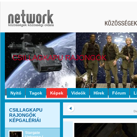
CSILLAGKAPU RAJONGÓK
Nyitó
Tagok
Képek
Videók
Hírek
Fórum
L
CSILLAGKAPU
Di
RAJONGÓK
KÉPGALÉRIÁI
Stargate