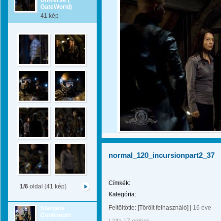
Universe (
GateWorld)
41 kép
normal_120_incursionpart2_37
Címkék:
1/6
oldal (41 kép)
Kategória:
Feltöltötte:
[Törölt felhasználó]
|
16 éve
Stargate
Continuum