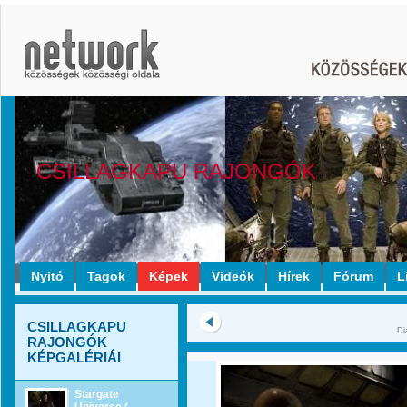
CSILLAGKAPU RAJONGÓK
Nyitó
Tagok
Képek
Videók
Hírek
Fórum
L
CSILLAGKAPU
Di
RAJONGÓK
KÉPGALÉRIÁI
Stargate