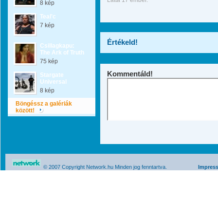
Látta 17 ember.
8 kép
Teal'c
7 kép
Értékeld!
Csillagkapu:
The Ark of Truth
75 kép
Kommentáld!
Stargate
Universal
8 kép
Böngéssz a galériák
között!
© 2007 Copyright Network.hu Minden jog fenntartva.
Impres