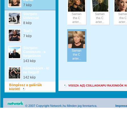
Carter
7 kép
Stargate
Saman
Saman
Sama
Universal
tha C
tha C
tha C
arter...
arter...
arter..
8 kép
Teal'c
7 kép
Stargate:
Saman
Continuum - a
tha C
forgatáson
arter...
143 kép
Háttérképek - ki
ne hagyd!
142 kép
Böngéssz a galériák
VISSZA A(Z) CSILLAGKAPU RAJONGÓK 
között!
© 2007 Copyright Network.hu Minden jog fenntartva.
Impres