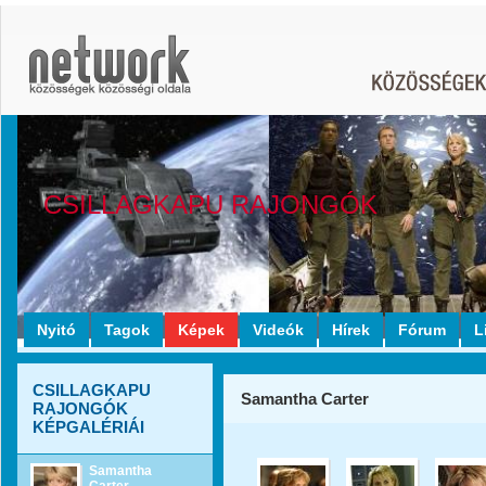
CSILLAGKAPU RAJONGÓK
Nyitó
Tagok
Képek
Videók
Hírek
Fórum
L
CSILLAGKAPU
Samantha Carter
RAJONGÓK
KÉPGALÉRIÁI
Samantha