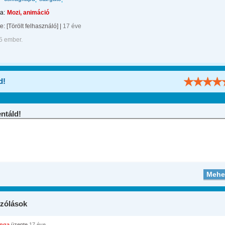
a:
Mozi, animáció
te:
[Törölt felhasználó]
|
17 éve
5 ember.
d!
táld!
zólások
inga
üzente
17 éve