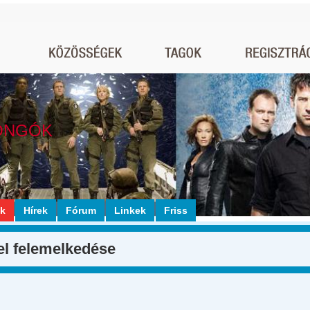
ONGÓK
ók
Hírek
Fórum
Linkek
Friss
el felemelkedése