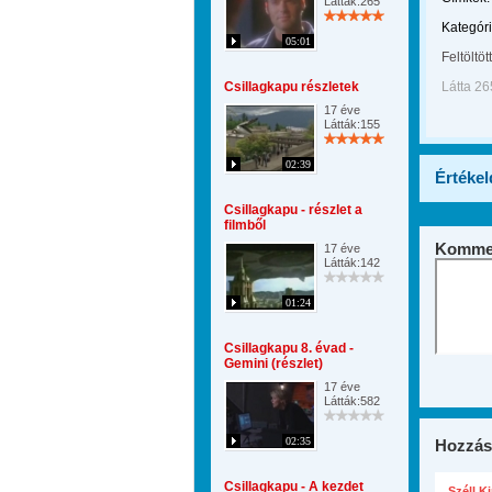
Látták:265
Kategóri
05:01
Feltöltöt
Csillagkapu részletek
Látta 26
17 éve
Látták:155
02:39
Értékel
Csillagkapu - részlet a
filmből
Kommen
17 éve
Látták:142
01:24
Csillagkapu 8. évad -
Gemini (részlet)
17 éve
Látták:582
02:35
Hozzás
Csillagkapu - A kezdet
Széll K