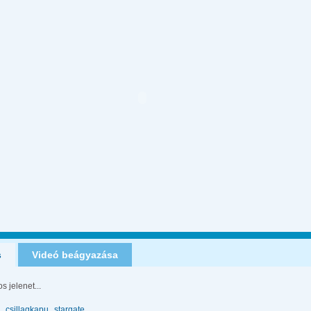
s
Videó beágyazása
s jelenet...
csillagkapu
stargate