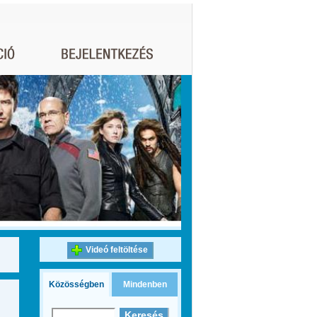
Videó feltöltése
Közösségben
Mindenben