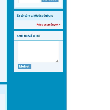
Ez történt a közösségben:
Friss események »
Szólj hozzá te is!