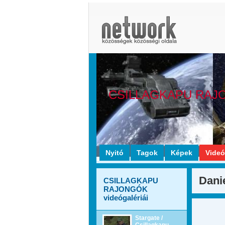
CSILLAGKAPU RAJ
Nyitó
Tagok
Képek
Vide
Dani
CSILLAGKAPU
RAJONGÓK
videógalériái
Stargate /