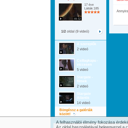
17 éve
Látták:185
Annyira
01:52
1/2
oldal (9 videó)
A szereplők
2 videó
Csillagkapu -
viccesen
5 videó
Stargate -
filmek
2 videó
Stargate
Atlantis
14 videó
Böngéssz a galériák
között!
A felhasználói élmény fokozása érdeké
Az oldal használatával beleegyezel a 