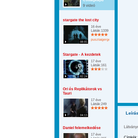
Csillagkapu
9 videó
stargate the lost city
16 éve
Látták:1339
pusztaigergely
08:05
Stargate - A kezdetek
17 éve
Látták:161
02:24
Ori és Replikátorok vs
Tauri
17 éve
Látták:249
Leírá
04:13
Látványo
Daniel felemelkedése
17 éve
Címkék: