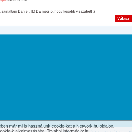
 sajnáltam Danielt!!!!:( DE még jó, hogy később visszatért! :)
Válasz
ben már mi is használunk cookie-kat a Network.hu oldalon.
cookie-k alkalmazásába. További információ:
itt
.