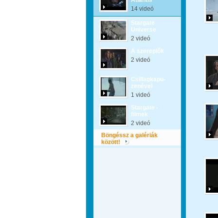
Atlantis
14 videó
Stargate
Universe
2 videó
A szereplők
2 videó
Csillagkapu-
zenével
1 videó
Stargate -
filmek
2 videó
Böngéssz a galériák
között!