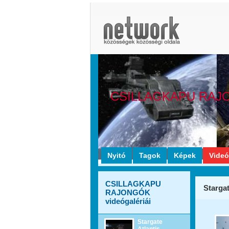
CSILLAGKAPU RAJ
Nyitó
Tagok
Képek
Vide
CSILLAGKAPU
Stargat
RAJONGÓK
videógalériái
Stargate