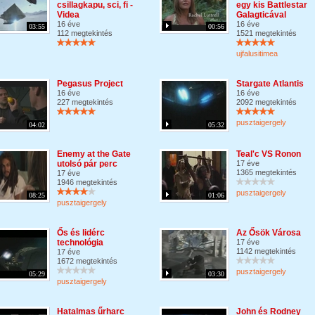
csillagkapu, sci, fi -
egy kis Battlestar
Videa
Galagticával
16 éve
16 éve
03:55
00:56
112 megtekintés
1521 megtekintés
ujfalusitimea
Pegasus Project
Stargate Atlantis
16 éve
16 éve
227 megtekintés
2092 megtekintés
pusztaigergely
04:02
05:32
Enemy at the Gate
Teal'c VS Ronon
utolsó pár perc
17 éve
1365 megtekintés
17 éve
1946 megtekintés
pusztaigergely
08:25
01:06
pusztaigergely
Ős és lidérc
Az Ősök Városa
technológia
17 éve
1142 megtekintés
17 éve
1672 megtekintés
pusztaigergely
05:29
03:30
pusztaigergely
Hatalmas űrharc
John és Rodney