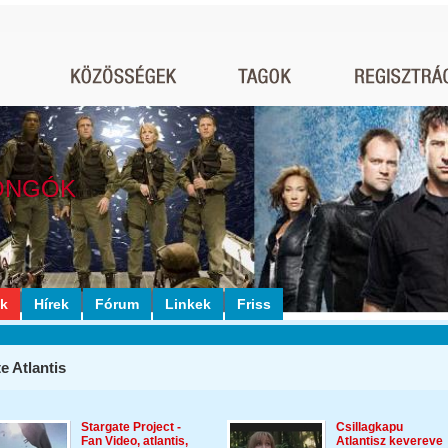
ONGÓK
ók
Hírek
Fórum
Linkek
Friss
e Atlantis
Stargate Project -
Csillagkapu
Fan Video, atlantis,
Atlantisz kevereve