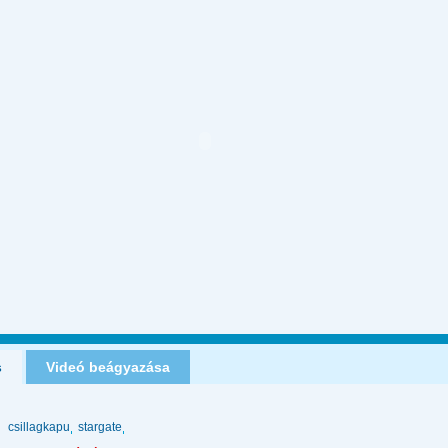
s
Videó beágyazása
csillagkapu
stargate