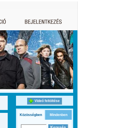
Videó feltöltése
Közösségben
Mindenben