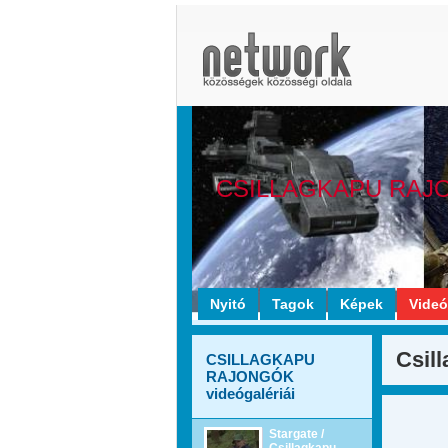
CSILLAGKAPU RAJ
Nyitó
Tagok
Képek
Vide
Csill
CSILLAGKAPU
RAJONGÓK
videógalériái
Stargate /