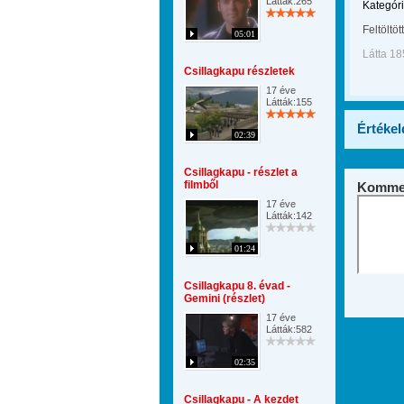
Látták:265
Kategóri
Feltöltöt
05:01
Látta 18
Csillagkapu részletek
17 éve
Látták:155
Értékel
02:39
Csillagkapu - részlet a
filmből
Kommen
17 éve
Látták:142
01:24
Csillagkapu 8. évad -
Gemini (részlet)
17 éve
Látták:582
02:35
Csillagkapu - A kezdet