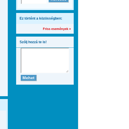
Ez történt a közösségben:
Friss események »
Szólj hozzá te is!