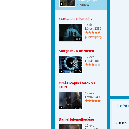
Csillagkapu
9 videó
stargate the lost city
16 éve
Látták:1339
pusztaigergely
08:05
Stargate - A kezdetek
17 éve
Látták:161
02:24
Ori és Replikátorok vs
Tauri
17 éve
Látták:249
Leírá
04:13
Daniel felemelkedése
Címkék:
17 éve