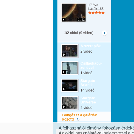
17 éve
Látták:185
01:52
1/2
oldal (9 videó)
A szereplők
2 videó
Csillagkapu-
zenével
1 videó
Stargate
Atlantis
14 videó
Stargate
Universe
2 videó
Böngéssz a galériák
között!
A felhasználói élmény fokozása érdeké
Az oldal használatával beleegyezel a 