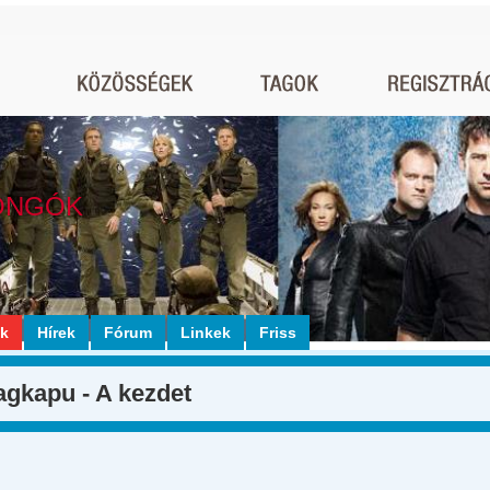
ONGÓK
ók
Hírek
Fórum
Linkek
Friss
agkapu - A kezdet