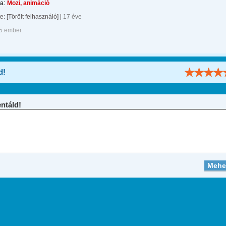
a:
Mozi, animáció
te:
[Törölt felhasználó]
|
17 éve
5 ember.
d!
táld!