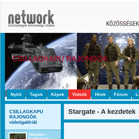
CSILLAGKAPU RAJONGÓK
Nyitó
Tagok
Képek
Videók
Hírek
Fórum
L
Stargate - A kezdetek
CSILLAGKAPU
RAJONGÓK
videógalériái
Stargate /