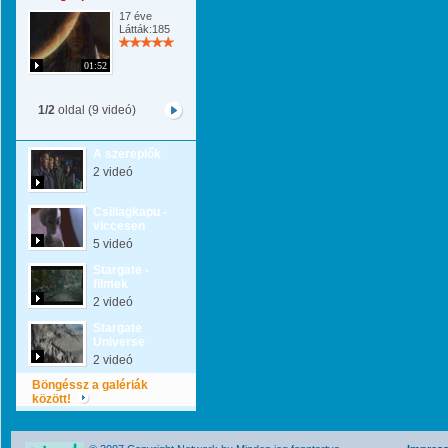
17 éve
Látták:185
01:52
1/2
oldal (9 videó)
A szereplők
2 videó
Csillagkapu -
viccesen
5 videó
Stargate -
filmek
2 videó
Stargate
Universe
2 videó
Böngéssz a galériák
között!