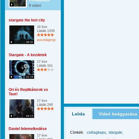
Csillagkapu
9 videó
stargate the lost city
16 éve
Látták:1339
pusztaigergely
08:05
Stargate - A kezdetek
17 éve
Látták:161
02:24
Ori és Replikátorok vs
Tauri
17 éve
Látták:249
Leírás
Videó beágyazása
04:13
Daniel felemelkedése
Címkék:
csillagkapu
stargate
17 éve