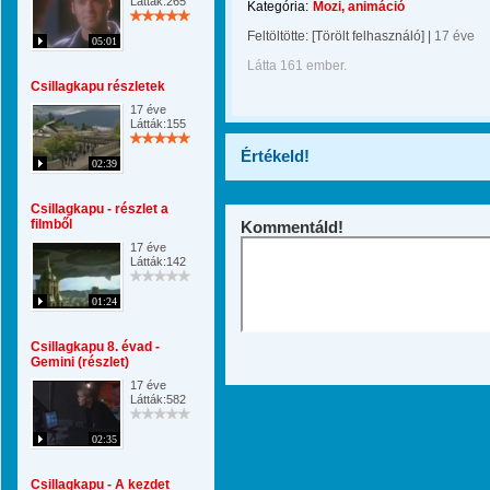
Látták:265
Kategória:
Mozi, animáció
Feltöltötte:
[Törölt felhasználó]
|
17 éve
05:01
Látta 161 ember.
Csillagkapu részletek
17 éve
Látták:155
Értékeld!
02:39
Csillagkapu - részlet a
filmből
Kommentáld!
17 éve
Látták:142
01:24
Csillagkapu 8. évad -
Gemini (részlet)
17 éve
Látták:582
02:35
Csillagkapu - A kezdet