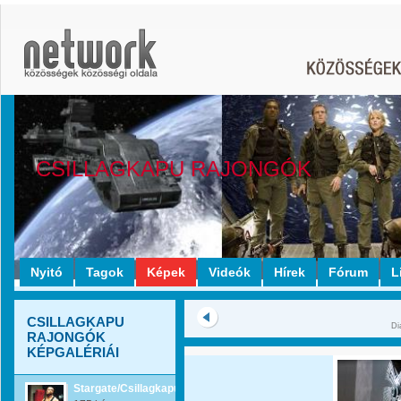
CSILLAGKAPU RAJONGÓK
Nyitó
Tagok
Képek
Videók
Hírek
Fórum
L
CSILLAGKAPU
Di
RAJONGÓK
KÉPGALÉRIÁI
Stargate/Csillagkapu