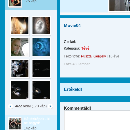
175 kép
Movie04
Címkék:
Kategória:
Tévé
Feltöltötte:
Pusztai Gergely
|
16 éve
Látta 480 ember.
Értékeld!
4/22
oldal (173 kép)
Kommentáld!
Háttérképek - ki
ne hagyd!
142 kép