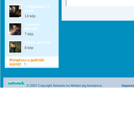
Csillagkapu - 8.
évad
14 kép
Cameron
Mitchell
7 kép
Daniel Jackson
8 kép
Böngéssz a galériák
között!
© 2007 Copyright Network.hu Minden jog fenntartva.
Impres