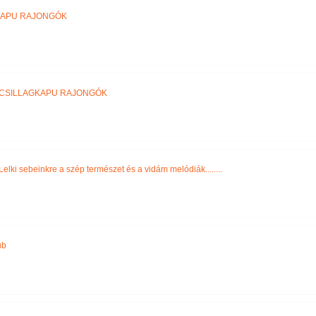
KAPU RAJONGÓK
CSILLAGKAPU RAJONGÓK
Lelki sebeinkre a szép természet és a vidám melódiák........
ub