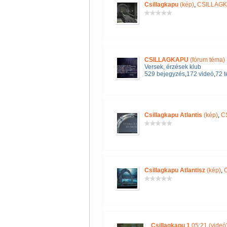
Csillagkapu
(kép)
,
CSILLAG
CSILLAGKAPU
(fórum téma)
Versek, érzések klub
529 bejegyzés
,
172 videó
,
72 
Csillagkapu Atlantis
(kép)
,
C
Csillagkapu Atlantisz
(kép)
,
Csillagkapu 1
05:21 (videó