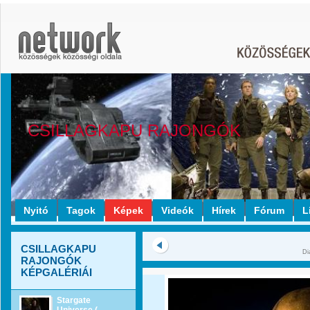
CSILLAGKAPU RAJONGÓK
Nyitó
Tagok
Képek
Videók
Hírek
Fórum
L
CSILLAGKAPU
Di
RAJONGÓK
KÉPGALÉRIÁI
Stargate