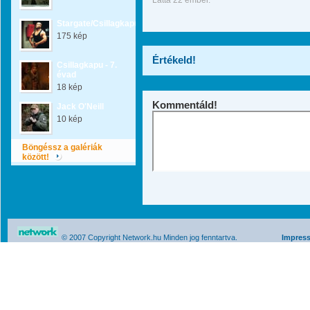
Látta 22 ember.
Stargate/Csillagkapu
175 kép
Értékeld!
Csillagkapu - 7.
évad
18 kép
Kommentáld!
Jack O'Neill
10 kép
Böngéssz a galériák
között!
© 2007 Copyright Network.hu Minden jog fenntartva.
Impres