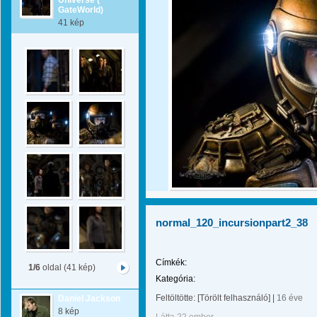
Universe (
GateWorld)
41 kép
normal_120_incursionpart2_38
Címkék:
1/6
oldal (41 kép)
Kategória:
Feltöltötte:
[Törölt felhasználó]
|
16 éve
Daniel Jackson
8 kép