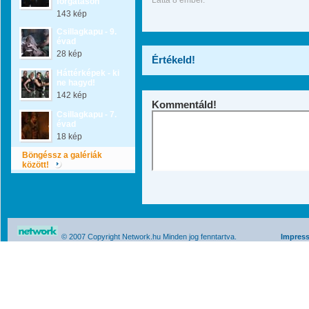
Látta 8 ember.
forgatáson
143 kép
Csillagkapu - 9.
évad
28 kép
Értékeld!
Háttérképek - ki
ne hagyd!
142 kép
Kommentáld!
Csillagkapu - 7.
évad
18 kép
Böngéssz a galériák
között!
© 2007 Copyright Network.hu Minden jog fenntartva.
Impres