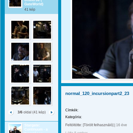
Universe (
GateWorld)
41 kép
normal_120_incursionpart2_23
Címkék:
3/6
oldal (41 kép)
Kategória:
Feltöltötte:
[Törölt felhasználó]
|
16 éve
Stargate:
Continuum - a