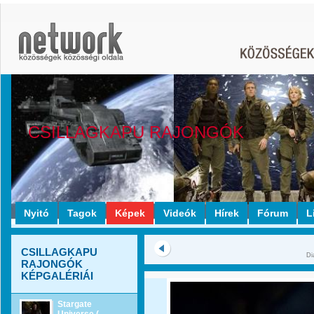
CSILLAGKAPU RAJONGÓK
Nyitó
Tagok
Képek
Videók
Hírek
Fórum
L
CSILLAGKAPU
Di
RAJONGÓK
KÉPGALÉRIÁI
Stargate